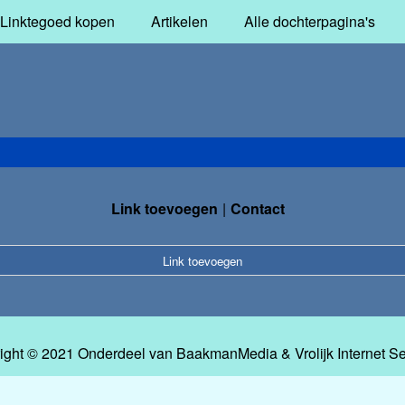
Linktegoed kopen
Artikelen
Alle dochterpagina's
Link toevoegen
Contact
Link toevoegen
ight © 2021 Onderdeel van
BaakmanMedia
&
Vrolijk Internet S